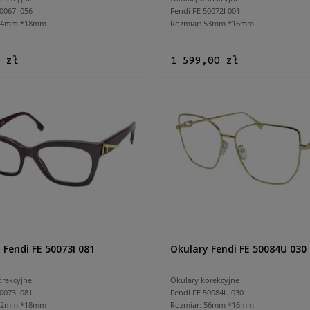
0067I 056
Fendi FE 50072I 001
 54mm *18mm
Rozmiar: 53mm *16mm
 zł
1 599,00 zł
 Fendi FE 50073I 081
Okulary Fendi FE 50084U 030
orekcyjne
Okulary korekcyjne
0073I 081
Fendi FE 50084U 030
 52mm *18mm
Rozmiar: 56mm *16mm