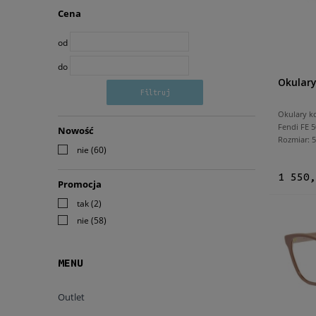
Cena
od
do
Okulary
Filtruj
Okulary k
Fendi FE 
Nowość
Rozmiar:
nie
(60)
1 550,
Promocja
tak
(2)
nie
(58)
MENU
Outlet