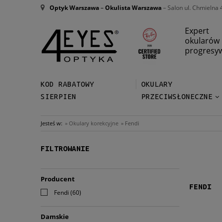
Optyk Warszawa
–
Okulista Warszawa
– Salon ul. Chmielna 
Expert
okularów
progresy
KOD RABATOWY
OKULARY
SIERPIEN
PRZECIWSŁONECZNE
Jesteś w:
»
Okulary korekcyjne
»
Fendi
FILTROWANIE
Producent
FENDI
Fendi
(60)
Damskie