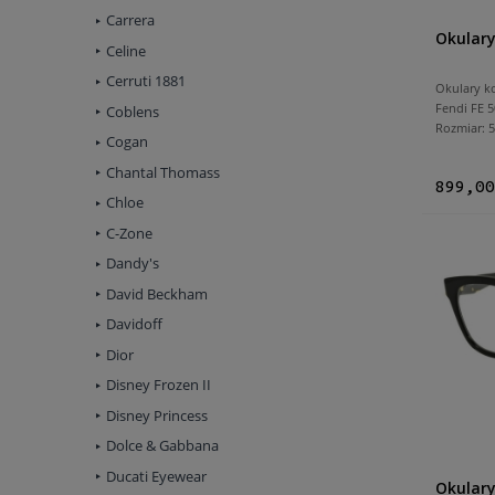
Carrera
Okulary
Celine
Cerruti 1881
Okulary k
Fendi FE 5
Coblens
Rozmiar:
Cogan
Chantal Thomass
899,00
Chloe
C-Zone
Dandy's
David Beckham
Davidoff
Dior
Disney Frozen II
Disney Princess
Dolce & Gabbana
Ducati Eyewear
Okulary