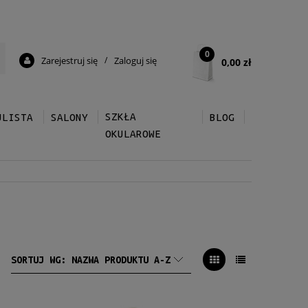
0
Zarejestruj się
/
Zaloguj się
0,00 zł
SZKŁA
ULISTA
SALONY
BLOG
OKULAROWE
SORTUJ WG:
NAZWA PRODUKTU A-Z