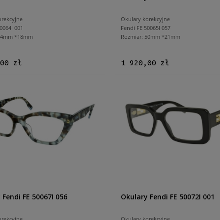
orekcyjne
Okulary korekcyjne
0064I 001
Fendi FE 50065I 057
 54mm *18mm
Rozmiar: 50mm *21mm
00 zł
1 920,00 zł
 Fendi FE 50067I 056
Okulary Fendi FE 50072I 001
orekcyjne
Okulary korekcyjne