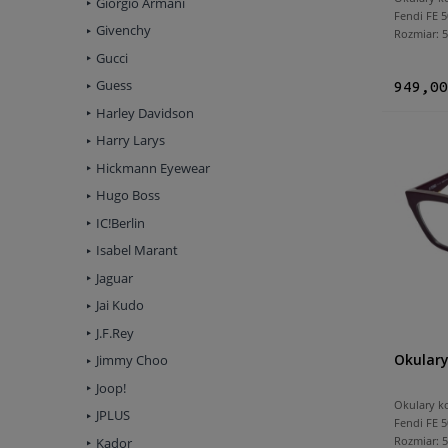
Giorgio Armani
Fendi FE 5
Givenchy
Rozmiar:
Gucci
Guess
949,00
Harley Davidson
Harry Larys
Hickmann Eyewear
Hugo Boss
IC!Berlin
Isabel Marant
Jaguar
Jai Kudo
J.F.Rey
Okulary
Jimmy Choo
Joop!
Okulary k
JPLUS
Fendi FE 5
Rozmiar:
Kador