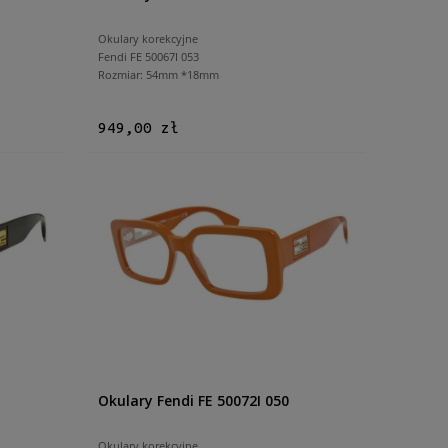
Okulary korekcyjne
Fendi FE 50067I 053
Rozmiar: 54mm *18mm
949,00 zł
Okulary Fendi FE 50072I 050
Okulary korekcyjne