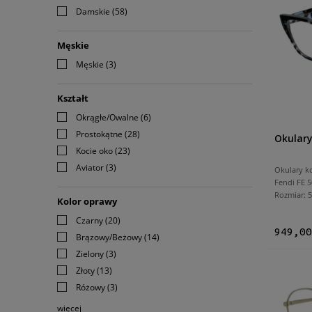
Damskie
(58)
Męskie
Męskie
(3)
Kształt
Okrągłe/Owalne
(6)
Prostokątne
(28)
Okulary
Kocie oko
(23)
Aviator
(3)
Okulary k
Fendi FE 5
Rozmiar:
Kolor oprawy
Czarny
(20)
949,00
Brązowy/Beżowy
(14)
Zielony
(3)
Złoty
(13)
Różowy
(3)
więcej