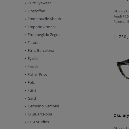
Dutz Eyewear
Einstoffen
Okulary k
Fendi FE 5
Emmanuelle Khanh
Rozmiar:
Emporio Armani
Ermenegildo Zegna
1 730,
Escada
Etnia Barcelona
Eyelet
Fendi
Fisher Price
Folc
Furla
Gard
Germano Gambini
GIGIBarcelona
Okulary
GIGI Studios
Okulary k