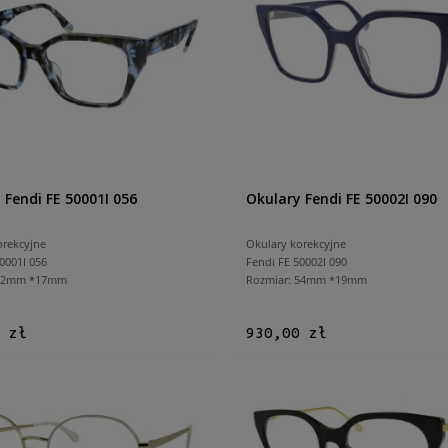
 Fendi FE 50001I 056
Okulary Fendi FE 50002I 090
orekcyjne
Okulary korekcyjne
0001I 056
Fendi FE 50002I 090
 52mm *17mm
Rozmiar: 54mm *19mm
 zł
930,00 zł