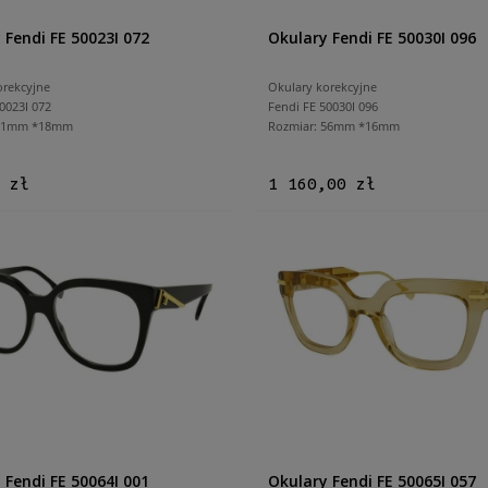
 Fendi FE 50023I 072
Okulary Fendi FE 50030I 096
orekcyjne
Okulary korekcyjne
0023I 072
Fendi FE 50030I 096
 51mm *18mm
Rozmiar: 56mm *16mm
 zł
1 160,00 zł
 Fendi FE 50064I 001
Okulary Fendi FE 50065I 057