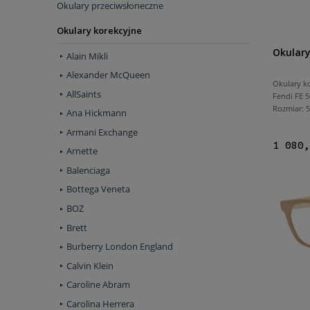
Okulary przeciwsłoneczne
Okulary korekcyjne
Okulary
Alain Mikli
Alexander McQueen
Okulary k
AllSaints
Fendi FE 5
Rozmiar:
Ana Hickmann
Armani Exchange
1 080,
Arnette
Balenciaga
Bottega Veneta
BOZ
Brett
Burberry London England
Calvin Klein
Caroline Abram
Carolina Herrera