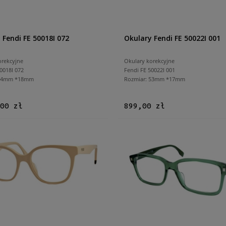
 Fendi FE 50018I 072
Okulary Fendi FE 50022I 001
orekcyjne
Okulary korekcyjne
0018I 072
Fendi FE 50022I 001
 54mm *18mm
Rozmiar: 53mm *17mm
00 zł
899,00 zł